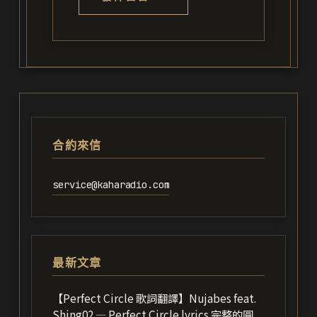
合約來信
service@kaharadio.com
最新文章
【Perfect Circle 歌詞翻譯】Nujabes feat.
Shing02 — Perfect Circle lyrics 完整的圓