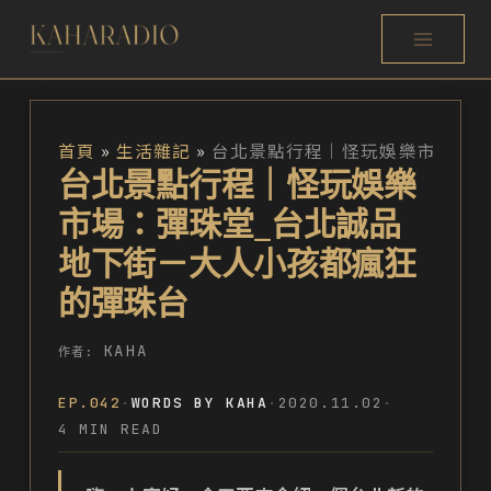
跳
至
主
要
首頁
生活雜記
台北景點行程｜怪玩娛樂市場：彈珠堂_台北誠品地下街－大人小孩都瘋狂的彈珠台
內
台北景點行程｜怪玩娛樂
容
市場：彈珠堂_台北誠品
地下街－大人小孩都瘋狂
的彈珠台
KAHA
作者:
EP.042
·
WORDS BY KAHA
·
2020.11.02
·
4 MIN READ