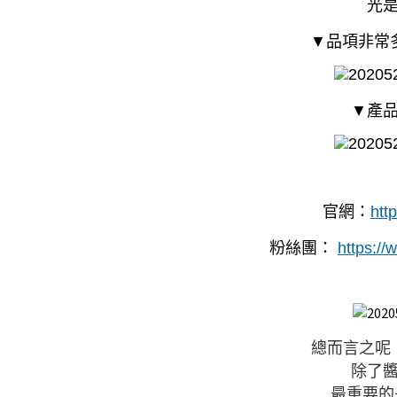
光
▼品項非常
▼產
官網：
htt
粉絲團：
https:/
總而言之呢
除了
最重要的