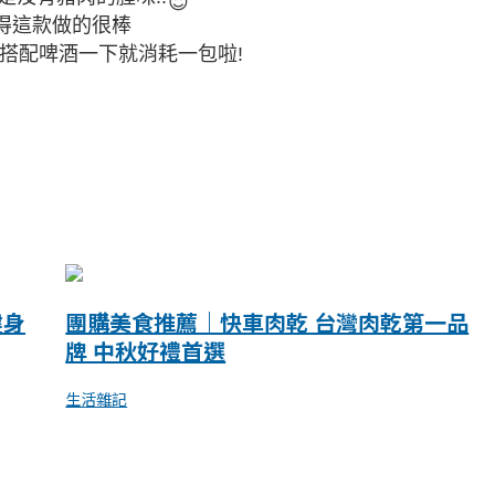
😇
得這款做的很棒
搭配啤酒一下就消耗一包啦!
健身
團購美食推薦｜快車肉乾 台灣肉乾第一品
牌 中秋好禮首選
生活雜記