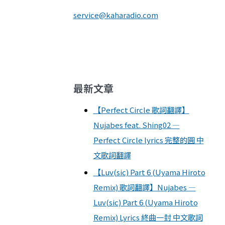
service@kaharadio.com
最新文章
【Perfect Circle 歌詞翻譯】
Nujabes feat. Shing02 —
Perfect Circle lyrics 完整的圓 中
文歌詞翻譯
【Luv(sic) Part 6 (Uyama Hiroto
Remix) 歌詞翻譯】Nujabes —
Luv(sic) Part 6 (Uyama Hiroto
Remix) Lyrics 終曲一封 中文歌詞