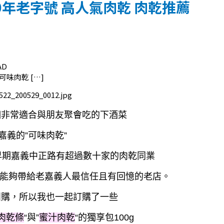
0年老字號 高人氣肉乾 肉乾推薦
AD
味肉乾 […]
個非常適合與朋友聚會吃的下酒菜
嘉義的”可味肉乾”
，早期嘉義中正路有超過數十家的肉乾同業
”能夠帶給老嘉義人最信任且有回憶的老店。
團購，所以我也一起訂購了一些
肉乾條
“與”
蜜汁肉乾
“的獨享包100g