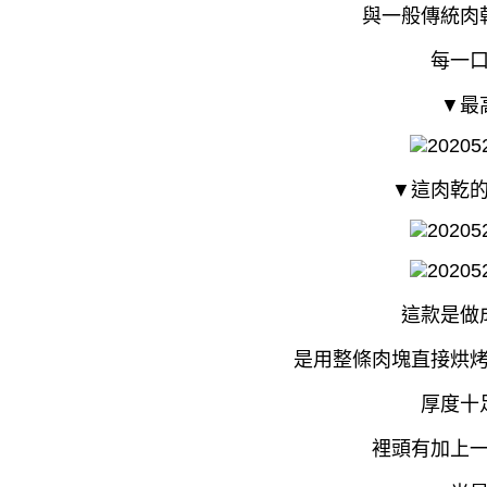
與一般傳統肉
每一
▼最
▼這肉乾
這款是做
是用整條肉塊直接烘
厚度十
裡頭有加上