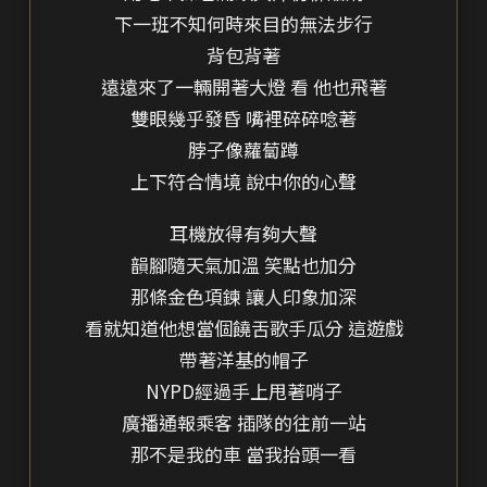
下一班不知何時來目的無法步行
背包背著
遠遠來了一輛開著大燈 看 他也飛著
雙眼幾乎發昏 嘴裡碎碎唸著
脖子像蘿蔔蹲
上下符合情境 說中你的心聲
耳機放得有夠大聲
韻腳隨天氣加溫 笑點也加分
那條金色項鍊 讓人印象加深
看就知道他想當個饒舌歌手瓜分 這遊戲
帶著洋基的帽子
NYPD經過手上甩著哨子
廣播通報乘客 插隊的往前一站
那不是我的車 當我抬頭一看