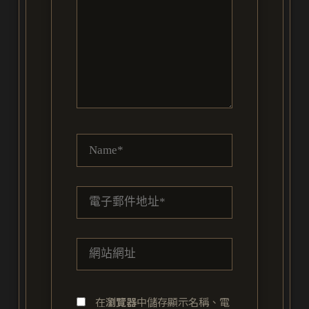
輸
入
內
容...
Name*
電
子
郵
網
件
站
地
網
址
在
瀏覽器
中儲存顯示名稱、電
址