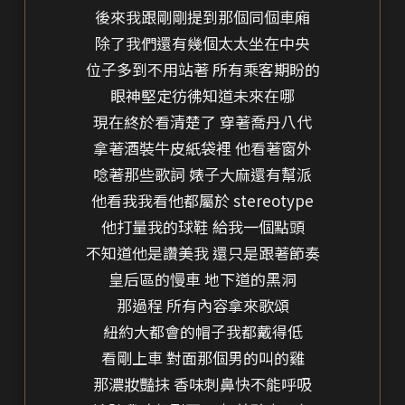
後來我跟剛剛提到那個同個車廂
除了我們還有幾個太太坐在中央
位子多到不用站著 所有乘客期盼的
眼神堅定彷彿知道未來在哪
現在終於看清楚了 穿著喬丹八代
拿著酒裝牛皮紙袋裡 他看著窗外
唸著那些歌詞 婊子大麻還有幫派
他看我我看他都屬於 stereotype
他打量我的球鞋 給我一個點頭
不知道他是讚美我 還只是跟著節奏
皇后區的慢車 地下道的黑洞
那過程 所有內容拿來歌頌
紐約大都會的帽子我都戴得低
看剛上車 對面那個男的叫的雞
那濃妝豔抹 香味刺鼻快不能呼吸