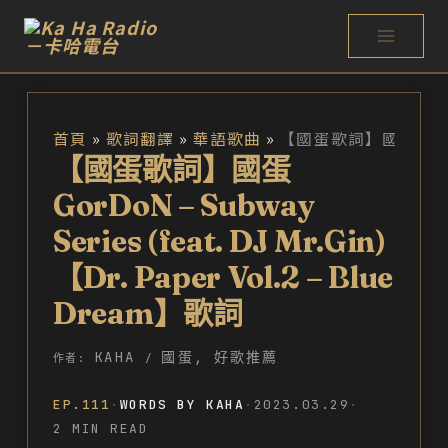
跳
至
主
要
首頁
歌詞翻譯
華語歌曲
內
【國蛋歌詞】國蛋
容
GorDoN – Subway
Series (feat. DJ Mr.Gin)
【Dr. Paper Vol.2 – Blue
Dream】歌詞
KAHA
國蛋
,
好歌推薦
作者:
/
EP.111
·
WORDS BY KAHA
·
2023.03.29
·
2 MIN READ