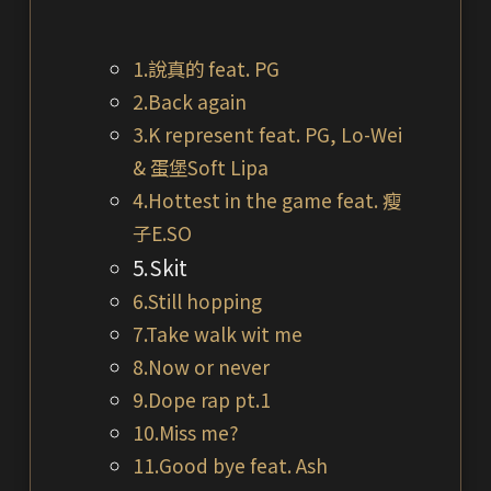
1.說真的 feat. PG
2.Back again
3.K represent feat. PG, Lo-Wei
& 蛋堡Soft Lipa
4.Hottest in the game feat. 瘦
子E.SO
5.Skit
6.Still hopping
7.Take walk wit me
8.Now or never
9.Dope rap pt.1
10.Miss me?
11.Good bye feat. Ash