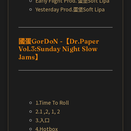
Early Flight Prod. 蛋堡Soft Lipa
Yesterday Prod.蛋堡Soft Lipa
國蛋GorDoN -【Dr.Paper
Vol.3:Sunday Night Slow
Jams】
1.Time To Roll
2.1 ,2, 1, 2
3.入口
4.Hotbox