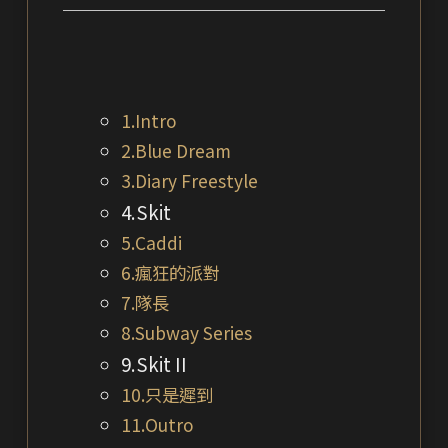
1.Intro
2.Blue Dream
3.Diary Freestyle
4.Skit
5.Caddi
6.瘋狂的派對
7.隊長
8.Subway Series
9.Skit II
10.只是遲到
11.Outro