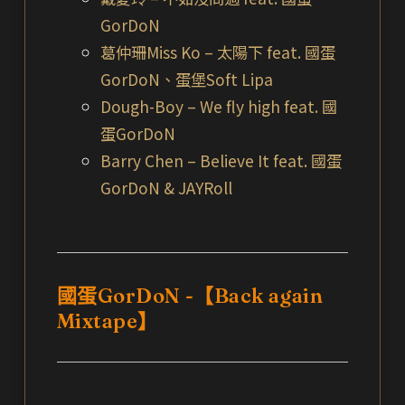
GorDoN
葛仲珊Miss Ko – 太陽下 feat. 國蛋
GorDoN、蛋堡Soft Lipa
Dough-Boy – We fly high feat. 國
蛋GorDoN
Barry Chen – Believe It feat. 國蛋
GorDoN & JAYRoll
國蛋GorDoN -【Back again
Mixtape】