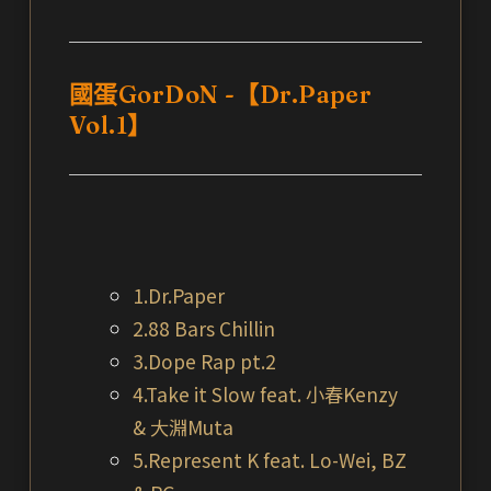
國蛋GorDoN -【Dr.Paper
Vol.1】
1.Dr.Paper
2.88 Bars Chillin
3.Dope Rap pt.2
4.Take it Slow feat. 小春Kenzy
& 大淵Muta
5.Represent K feat. Lo-Wei, BZ