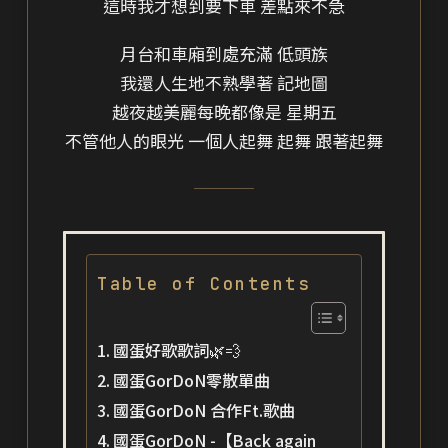
這時我才想到要下車 差點來不急
月台和車廂到處充滿 低頭族
我還人生地不熟學著 記地圖
越夜越美麗每晚都像是 星期五
不管他人的眼光 一個人起舞 起舞 跟著起舞
Table of Contents
國蛋好歌歌詞🌿💨
國蛋GorDoN零散單曲
國蛋GorDoN 合作Ft.歌曲
國蛋GorDoN -【Back again