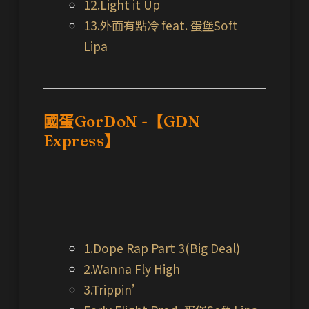
12.Light it Up
13.外面有點冷 feat. 蛋堡Soft
Lipa
國蛋GorDoN -【GDN
Express】
1.Dope Rap Part 3(Big Deal)
2.Wanna Fly High
3.Trippin’