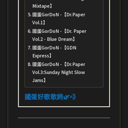
Mixtape】
國蛋GorDoN -【Dr.Paper
Vol.1】
國蛋GorDoN -【Dr. Paper
Vol.2 - Blue Dream】
國蛋GorDoN -【GDN
Express】
國蛋GorDoN -【Dr.Paper
Vol.3:Sunday Night Slow
Jams】
國蛋好歌歌詞🌿💨