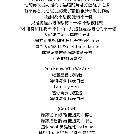
他的再次出現 是為了黑暗的角落打燈 從那之後
就不再看到他 從此認識了害怕 很多事就此作罷
只是因為不想被 覺得不一樣
只是總是為何跟想的不一樣 不想被比較
不相信有誰比我棒 不甘願平凡 這就是為何他們不一樣
大家都往前 我偏愛倒著走
樹立新風格 即使充斥著抄來的flow
直到大家說 TIPSY let them know
你會怎麼做該怎麼做就去做
別管他們怎麼說
You Know Who We Are
帽簷壓低 我站著
等待時機 代表自己
I am my Hero
當你需要 我在這
等待時機 代表自己
(GorDoN)
應該從不認 輸 他還死命撐著
應該抬起額 頭 他還死命跟著
這個beat 英雄是他try to be
儘管生活不得意 逃避 他沒得去