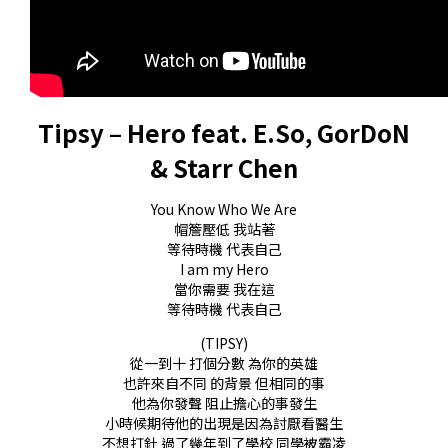
Tipsy – Hero feat. E.So, GorDoN
& Starr Chen
You Know Who We Are
帽簷壓低 我站著
等待時機 代表自己
I am my Hero
當你需要 我在這
等待時機 代表自己
(TIPSY)
從一到十 打個分數 為你的英雄
也許來自不同 的背景 但相同的事
他為你發聲 阻止擔心的事發生
小時候期待他的出現是因為討厭看醫生
不想打針 過了幾年到了學校 同學被霸凌