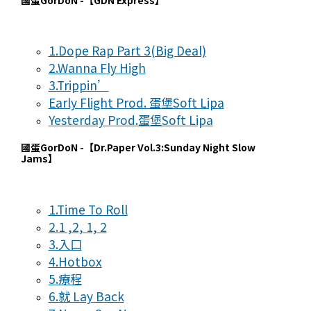
1.Dope Rap Part 3(Big Deal)
2.Wanna Fly High
3.Trippin’
Early Flight Prod. 蛋堡Soft Lipa
Yesterday Prod.蛋堡Soft Lipa
國蛋GorDoN -【Dr.Paper Vol.3:Sunday Night Slow
Jams】
1.Time To Roll
2.1 ,2, 1, 2
3.入口
4.Hotbox
5.療程
6.就 Lay Back