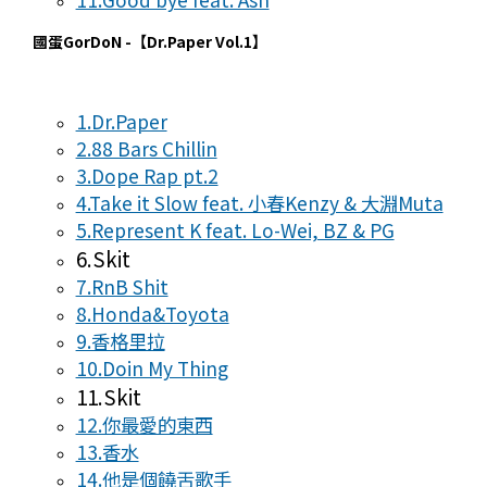
國蛋GorDoN -【Dr.Paper Vol.1】
1.Dr.Paper
2.88 Bars Chillin
3.Dope Rap pt.2
4.Take it Slow feat. 小春Kenzy & 大淵Muta
5.Represent K feat. Lo-Wei, BZ & PG
6.Skit
7.RnB Shit
8.Honda&Toyota
9.香格里拉
10.Doin My Thing
11.Skit
12.你最愛的東西
13.香水
14.他是個饒舌歌手