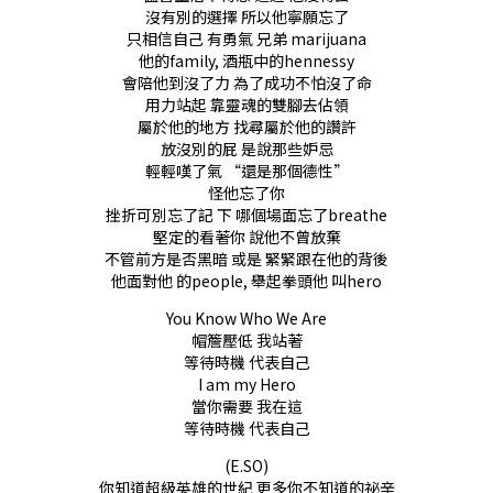
沒有別的選擇 所以他寧願忘了
只相信自己 有勇氣 兄弟 marijuana
他的family, 酒瓶中的hennessy
會陪他到沒了力 為了成功不怕沒了命
用力站起 靠靈魂的雙腳去佔領
屬於他的地方 找尋屬於他的讚許
放沒別的屁 是說那些妒忌
輕輕嘆了氣 “還是那個德性”
怪他忘了你
挫折可別忘了記 下 哪個場面忘了breathe
堅定的看著你 說他不曾放棄
不管前方是否黑暗 或是 緊緊跟在他的背後
他面對他 的people, 舉起拳頭他 叫hero
You Know Who We Are
帽簷壓低 我站著
等待時機 代表自己
I am my Hero
當你需要 我在這
等待時機 代表自己
(E.SO)
你知道超級英雄的世紀 更多你不知道的祕辛