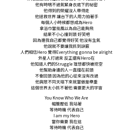
他有時喘不過氣緊身衣底下的祕密
他得到的榮耀沒人帶得走
他拯救世界 讓台下的人用力拍著手
每個人小時候都想成為Hero
拿浴巾當批風以為自己能夠飛
結果不小心撞到頭 好笑吧
因為連我自己都覺得好笑 他沒有生氣
他說就不要讓我抓到訣竅
人們相信Hero 覺得Everything gonna be alright
外星人打過來 反正還有Hero在
他知道人們的Struggle 理想都快被挖空
他幫助身邊的人一直擋在前頭
不會回頭 因為他的心從來沒有改過
他與眾不同天塌下來就當做是舉重
這個世界太小抓不著他 需要更大的宇宙
You Know Who We Are
帽簷壓低 我站著
等待時機 代表自己
I am my Hero
當你需要 我在這
等待時機 代表自己