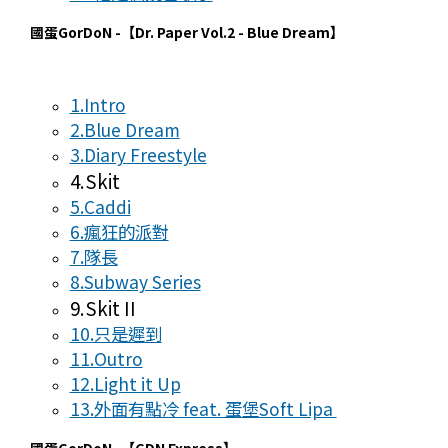
國蛋GorDoN -【Dr. Paper Vol.2 - Blue Dream】
1.Intro
2.Blue Dream
3.Diary Freestyle
4.Skit
5.Caddi
6.瘋狂的派對
7.隊長
8.Subway Series
9.Skit II
10.只是遲到
11.Outro
12.Light it Up
13.外面有點冷 feat. 蛋堡Soft Lipa
國蛋GorDoN -【GDN Express】