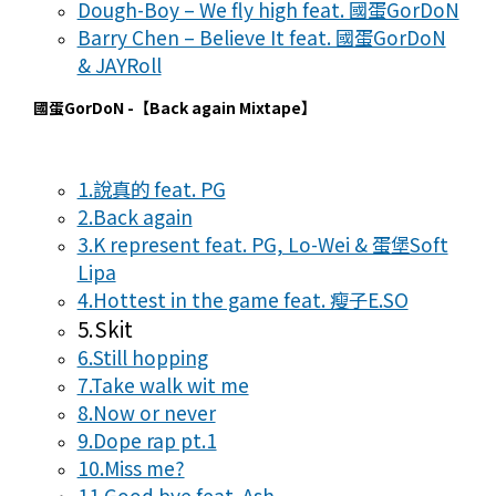
Dough-Boy – We fly high feat. 國蛋GorDoN
Barry Chen – Believe It feat. 國蛋GorDoN
& JAYRoll
國蛋GorDoN -【Back again Mixtape】
1.說真的 feat. PG
2.Back again
3.K represent feat. PG, Lo-Wei & 蛋堡Soft
Lipa
4.Hottest in the game feat. 瘦子E.SO
5.Skit
6.Still hopping
7.Take walk wit me
8.Now or never
9.Dope rap pt.1
10.Miss me?
11.Good bye feat. Ash