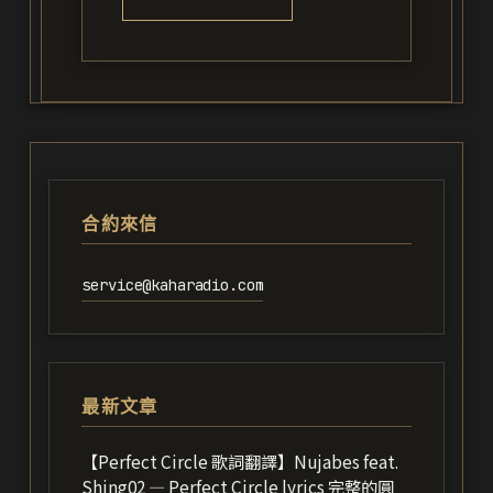
合約來信
service@kaharadio.com
最新文章
【Perfect Circle 歌詞翻譯】Nujabes feat.
Shing02 — Perfect Circle lyrics 完整的圓