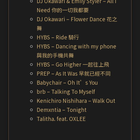
DJ Okawari & Emily Styler – All I
Need 你的一切我都要
DJ Okawari – Flower Dance 花之
舞
HYBS – Ride 騎行
HYBS – Dancing with my phone
與我的手機共舞
HYBS – Go Higher 一起往上飛
PREP – As It Was 早就已經不同
Babychair – Oh It’s You
brb – Talking To Myself
Kenichiro Nishihara – Walk Out
Demxntia – Tonight
Talitha. feat. OXLEE