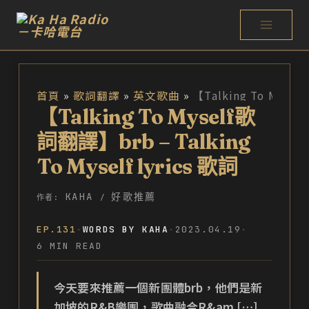
跳
至
主
要
首頁
歌詞翻譯
英文歌曲
內
【Talking To Myself歌
容
詞翻譯】brb – Talking
To Myself lyrics 歌詞
KAHA
好歌推薦
作者:
/
EP.131
·
WORDS BY KAHA
·
2023.04.19
·
6 MIN READ
今天要來推薦一個新團體brb，他們是新
加坡的R&B樂團，歌曲融合R&am […]