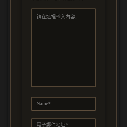
請
在
這
裡
輸
入
內
容...
Name*
電