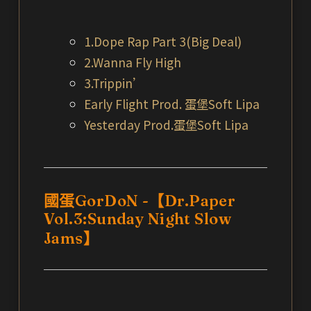
1.Dope Rap Part 3(Big Deal)
2.Wanna Fly High
3.Trippin’
Early Flight Prod. 蛋堡Soft Lipa
Yesterday Prod.蛋堡Soft Lipa
國蛋GorDoN -【Dr.Paper
Vol.3:Sunday Night Slow
Jams】