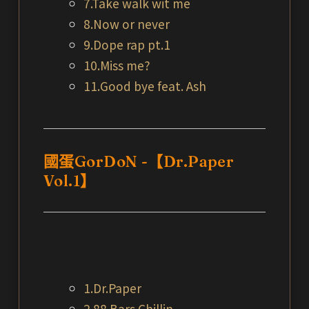
7.Take walk wit me
8.Now or never
9.Dope rap pt.1
10.Miss me?
11.Good bye feat. Ash
國蛋GorDoN -【Dr.Paper
Vol.1】
1.Dr.Paper
2.88 Bars Chillin