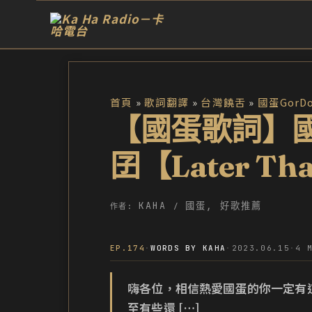
跳
至
主
要
內
首頁
歌詞翻譯
台灣饒舌
國蛋GorD
容
【國蛋歌詞】國蛋
囝【Later Th
KAHA
國蛋
,
好歌推薦
作者:
/
EP.174
·
WORDS BY KAHA
·
2023.06.15
·
4 
嗨各位，相信熱愛國蛋的你一定有
至有些還 […]