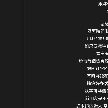
跟妳
怎
隨著時間
用我的想法
如果要犧牲
看穿
珍惜每個機會
揭開社會的
有時妳妝花
體會好多愛
我寧可裝聾
新朋友是不
追求妳的迷人 當我只