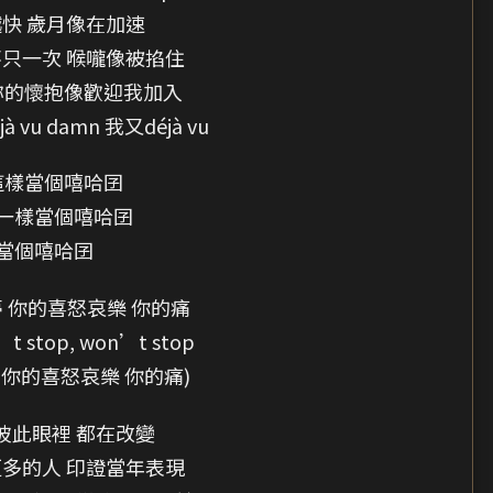
快 歲月像在加速
只一次 喉嚨像被掐住
妳的懷抱像歡迎我加入
 vu damn 我又déjà vu
這樣當個嘻哈囝
一樣當個嘻哈囝
當個嘻哈囝
夢 你的喜怒哀樂 你的痛
’t stop, won’t stop
 你的喜怒哀樂 你的痛)
彼此眼裡 都在改變
多的人 印證當年表現