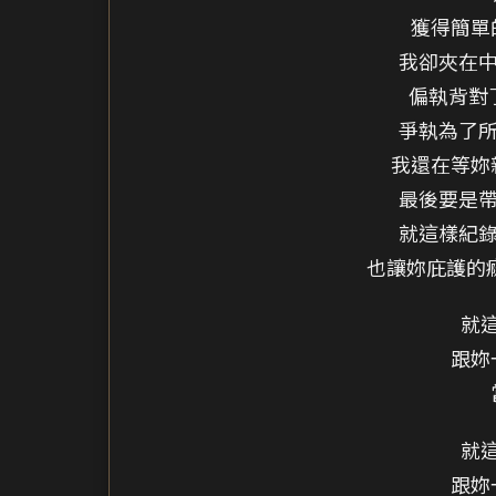
獲得簡單
我卻夾在中
偏執背對
爭執為了所
我還在等妳
最後要是帶
就這樣紀錄
也讓妳庇護的癮
就
跟妳
就
跟妳