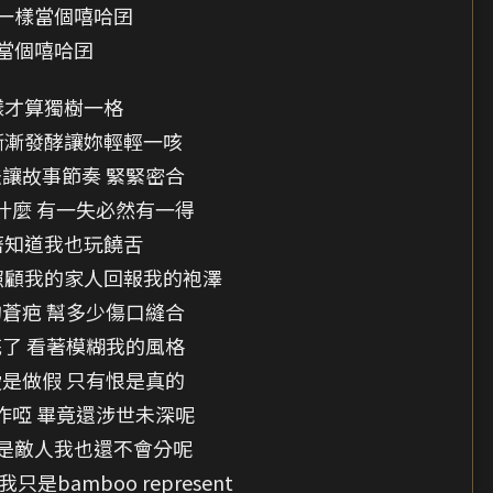
一樣當個嘻哈囝
當個嘻哈囝
樣才算獨樹一格
漸漸發酵讓妳輕輕一咳
讓故事節奏 緊緊密合
什麼 有一失必然有一得
著知道我也玩饒舌
照顧我的家人回報我的袍澤
蒼疤 幫多少傷口縫合
了 看著模糊我的風格
是做假 只有恨是真的
作啞 畢竟還涉世未深呢
是敵人我也還不會分呢
是bamboo represent