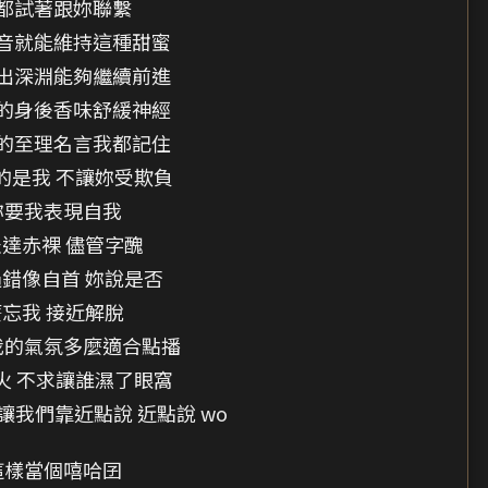
都試著跟妳聯繫
音就能維持這種甜蜜
出深淵能夠繼續前進
的身後香味舒緩神經
的至理名言我都記住
的是我 不讓妳受欺負
妳要我表現自我
達赤裸 儘管字醜
錯像自首 妳說是否
忘我 接近解脫
我的氣氛多麼適合點播
火 不求讓誰濕了眼窩
我們靠近點說 近點說 wo
這樣當個嘻哈囝