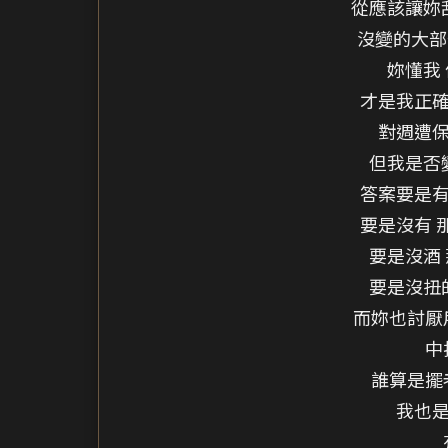
從應該讓妳
沒變的大部
妳懂我
才是我正確
對週遭保
但我是否
答案要是有
要是沒有 
要是沒酒
要是沒扭
而妳也討厭
中
誰算是擺
我也是