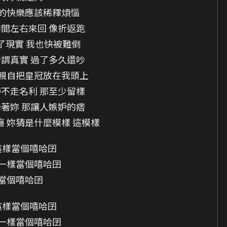
的快樂應該稀釋煩惱
間左右來回 像折返跑
了現實 我也快被難倒
謂真實 過了多久還吵
親自把皇冠放在我頭上
不走名利 那至少留樣
著妳 那讓人嫉妒的痞
 妳猜是什麼模樣 這模樣
這樣當個嘻哈囝
一樣當個嘻哈囝
當個嘻哈囝
這樣當個嘻哈囝
一樣當個嘻哈囝