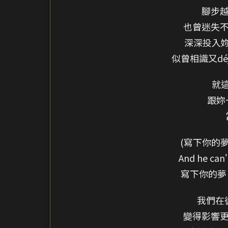
腳步越
也曾迷失不
深深投入
似曾相識又déjà
就
跟妳
(寫下你的
And he can
寫下你的夢
我們在
變得影響更