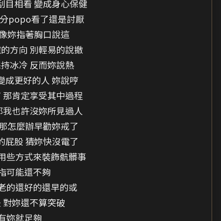
刮目相看 變成身心保健
分popo看了還是討厭
 像妳指著胸口說這
的方向 別輕易的說撤
持冰冷 反而妳說熱
變成更好的人 妳說哼
 那肯定享受其中過程
那我也許沒妳所見過人
 那怎麼辦早勸妳戒了
的屁股 猜妳快沒電了
用些方式來裝飾骯髒事
指可能還不夠
老的還好的還早的或
 對妳還不算突破
有妳就足夠