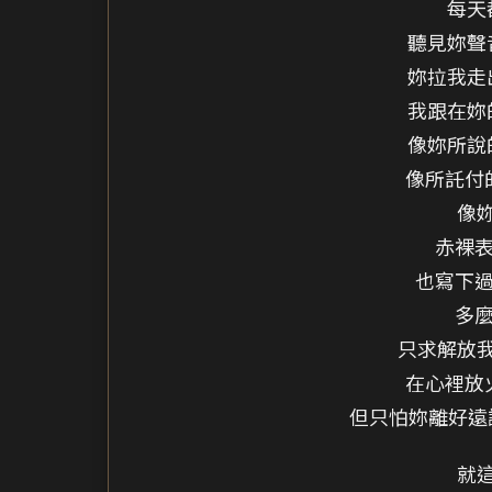
每天
聽見妳聲
妳拉我走
我跟在妳
像妳所說
像所託付
像
赤裸表
也寫下過
多麼
只求解放
在心裡放
但只怕妳離好遠讓
就