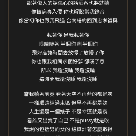
說著傷人的話傷心的話酒客也將就聽
像被病毒入侵 你也解脫當我錄音
像當初你也跟我飛過 台南紐約回到忠孝復興
載著你 是我載著你
眼睛瞇著 半個你 剩半個你
飛好高讓時間去放慢了放慢了你
你也跟我相同求個好夢 卻嘆了息
所以 我還沒睡 我還沒睡
這時間我還沒睡 我還沒睡
當我聽著前奏 看著天空不再藍的都是灰
一樣順路經過東區 但早不再都是妹
人生還是一個婊子 不是幸運就是衰
看誰又出賣了自己 不是pussy就是吹
我說的包括男的女的 總算計著怎麼取得