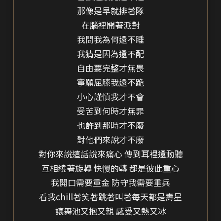
那像是早就排著隊
在腦裡開著派對
我問我為何還不睡
我猜是因為還不配
自由要完整才無畏
寧願屈膝我還不跪
小心謹慎我才不會
受苦到何時才無罪
也許到那時才不廢
對他們來說才不廢
對你來說這話說來痛心 傳到耳裡還動聽
互相繞著旋轉 快慢的轉 都是彼此重心
我開口需要重金 防守我需要重兵
看我chill著笑著跳著叫著每天都是壽星
讓舞池又抱又親 感受又熱又冰