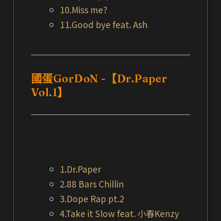
10.Miss me?
11.Good bye feat. Ash
國蛋GorDoN -【Dr.Paper
Vol.1】
1.Dr.Paper
2.88 Bars Chillin
3.Dope Rap pt.2
4.Take it Slow feat. 小春Kenzy