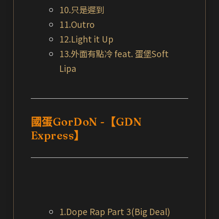
10.只是遲到
11.Outro
12.Light it Up
13.外面有點冷 feat. 蛋堡Soft
Lipa
國蛋GorDoN -【GDN
Express】
1.Dope Rap Part 3(Big Deal)