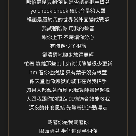
哪怕最後只剩你呢 是否還是把手舉著
yo check check 確保音量夠大聲
裡面是屬於我的世界當外面變成戰爭
我試著陪你 用我的聲音
跟你上下 不時讓你分心
有時像少了根筋
卻清醒地腳步放得更輕
忙著 遠離那些bullshit 狀態變很少更新
hm 看你也燃起 只有葉子沒有根莖
像天堂也像煉獄的城市在對我招手
如果人都戴著面具 那我算帥還是超醜
人跟我跟你的間距 怎樣適合誰能教我
深夜的什麼思緒 先隨著這流動漂走
載著你是我載著你
眼睛瞇著 半個你剩半個你