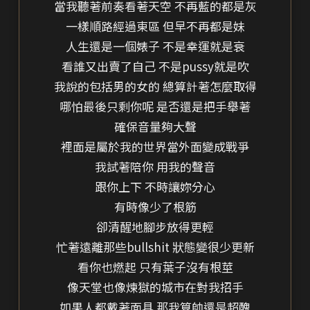
當我聽著前奏看著天空 不再藍的都是灰
一樣順路經過東區 但早不再都是妹
人生還是一個婊子 不是幸運就是衰
看誰又出賣了自己 不是pussy就是吹
我說的包括男的女的 總算計著怎麼取得
哪怕最後只剩你呢 是否還是把手舉著
確保音量夠大聲
裡面是屬於我的世界當外面變成戰爭
我試著陪你 用我的聲音
跟你上下 不時讓妳分心
有時像少了根筋
卻清醒地腳步放得更輕
忙著遠離那些bullshit 狀態變很少更新
看你也燃起 只有葉子沒有根莖
像天堂也像煉獄的城市在對我招手
如果人都戴著面具 那我算帥還是超醜