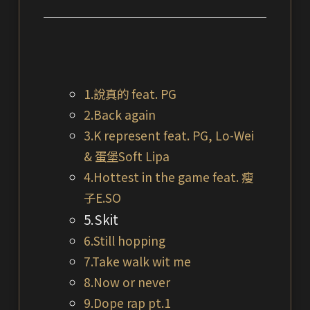
1.說真的 feat. PG
2.Back again
3.K represent feat. PG, Lo-Wei
& 蛋堡Soft Lipa
4.Hottest in the game feat. 瘦
子E.SO
5.Skit
6.Still hopping
7.Take walk wit me
8.Now or never
9.Dope rap pt.1