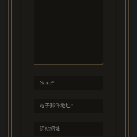
這
裡
輸
入
內
容...
Name*
電
子
郵
網
件
站
地