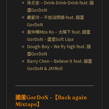
孫尤安 – Drink-Drink-Drink feat. 國
蛋GorDoN
戴愛玲 – 不如沒問過 feat. 國蛋
GorDoN
葛仲珊Miss Ko – 太陽下 feat. 國蛋
GorDoN、蛋堡Soft Lipa
Dough-Boy – We fly high feat. 國
蛋GorDoN
Barry Chen – Believe It feat. 國蛋
GorDoN & JAYRoll
國蛋GorDoN -【Back again
Mixtape】