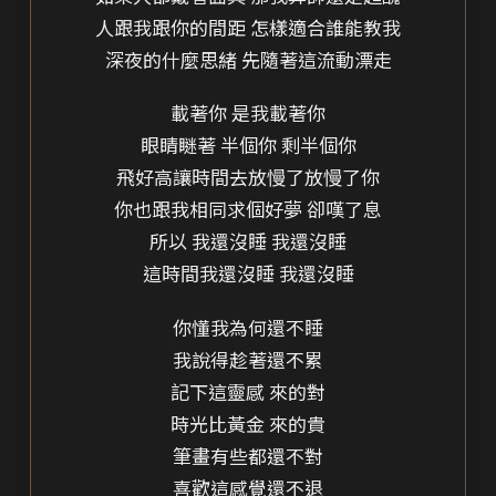
人跟我跟你的間距 怎樣適合誰能教我
深夜的什麼思緒 先隨著這流動漂走
載著你 是我載著你
眼睛瞇著 半個你 剩半個你
飛好高讓時間去放慢了放慢了你
你也跟我相同求個好夢 卻嘆了息
所以 我還沒睡 我還沒睡
這時間我還沒睡 我還沒睡
你懂我為何還不睡
我說得趁著還不累
記下這靈感 來的對
時光比黃金 來的貴
筆畫有些都還不對
喜歡這感覺還不退