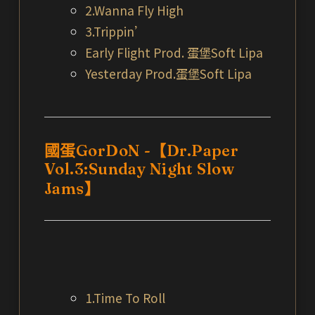
2.Wanna Fly High
3.Trippin’
Early Flight Prod. 蛋堡Soft Lipa
Yesterday Prod.蛋堡Soft Lipa
國蛋GorDoN -【Dr.Paper
Vol.3:Sunday Night Slow
Jams】
1.Time To Roll