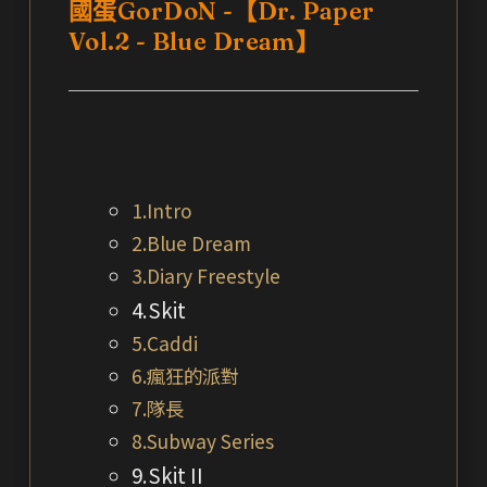
國蛋GorDoN -【Dr. Paper
Vol.2 - Blue Dream】
1.Intro
2.Blue Dream
3.Diary Freestyle
4.Skit
5.Caddi
6.瘋狂的派對
7.隊長
8.Subway Series
9.Skit II