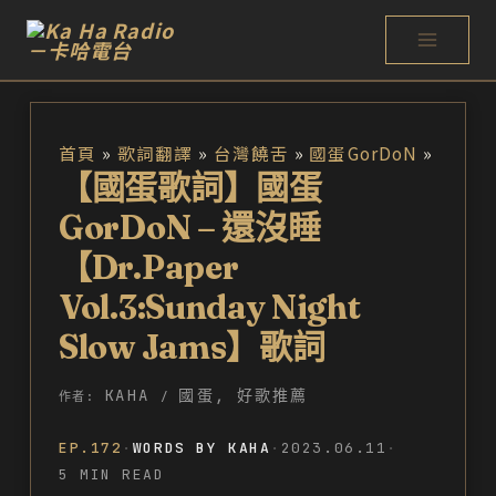
跳
至
主
要
首頁
歌詞翻譯
台灣饒舌
國蛋GorDoN
內
【國蛋歌詞】國蛋
容
GorDoN – 還沒睡
【Dr.Paper
Vol.3:Sunday Night
Slow Jams】歌詞
KAHA
國蛋
,
好歌推薦
作者:
/
EP.172
·
WORDS BY KAHA
·
2023.06.11
·
5 MIN READ