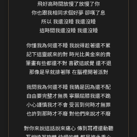
飛好高時間放慢了放慢了你
你也跟我相同求個好夢 卻嘆了息
所以 我還沒睡 我還沒睡
這時間我還沒睡 我還沒睡
你懂我為何還不睡 我說得趁著還不累
記下這靈感來的對 時光比黃金來的貴
筆畫有些都還不對 喜歡這感覺 還不退
那像是早就排著隊 在腦裡開著派對
我問我為何還不睡 我猜是因為還不配
自由要完整才無畏 寧願屈膝我還不跪
小心謹慎我才不會 受苦到何時才無罪
也許到那時才不廢 對他們來說才不廢
對你來說這話說來痛心 傳到耳裡還動聽
互相繞著旋轉 快慢的轉 都是彼此重心